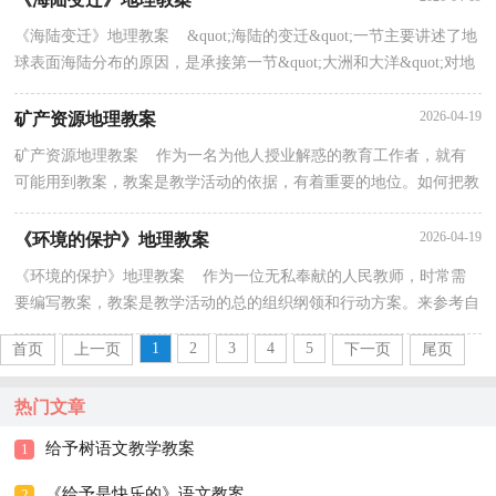
《海陆变迁》地理教案 &quot;海陆的变迁&quot;一节主要讲述了地
球表面海陆分布的原因，是承接第一节&quot;大洲和大洋&quot;对地
球海陆面貌认识的进一步深化。下面是小编整理的《海陆变迁》地
理...
2026-04-19
矿产资源地理教案
矿产资源地理教案 作为一名为他人授业解惑的教育工作者，就有
可能用到教案，教案是教学活动的依据，有着重要的地位。如何把教
案做到重点突出呢？以下是小编精心整理的矿产资源地...
2026-04-19
《环境的保护》地理教案
《环境的保护》地理教案 作为一位无私奉献的人民教师，时常需
要编写教案，教案是教学活动的总的组织纲领和行动方案。来参考自
己需要的教案吧！以下是小编为大家收集的《环境的...
1
2
3
4
5
首页
上一页
下一页
尾页
热门文章
给予树语文教学教案
1
《给予是快乐的》语文教案
2