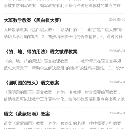
会被要求编写教案，编写教案有利于我们准确把握教材的重点与难
点，进而选择恰当的教学方法。那么优秀的教案是什么...
2026-06-05
大班数学教案《黑白棋大赛》
大班数学教案《黑白棋大赛》 活动目的：1、通过“黑白棋大赛”帮
助幼儿学习6的加法。2、初步培养孩子们的合作精神。3、通过各种
感官训练培养幼儿对计算的兴致及思维的准确...
2026-05-01
《的、地、得的用法》语文微课教案
《的、地、得的用法》语文微课教案 一、教学背景在语言文字规
范化大背景下，帮助学生解决应用“的地得”的疑惑与困难。二、设计
思路针对学生对于“的地得”的误用与忽视展...
2026-05-01
《圆明园的毁灭》语文教案
《圆明园的毁灭》语文教案 作为一名教师，时常需要编写教案，
借助教案可以让教学工作更科学化。如何把教案做到重点突出呢？以
下是小编为大家整理的《圆明园的毁灭》语文教案，欢...
2026-05-01
语文《蒙蒙细雨》教案
语文《蒙蒙细雨》教案 作为一位杰出的老师，往往需要进行教案