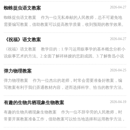
巨大改变，激发学生对神奇的科技世界的兴趣及探索的欲...
2026-04-27
蜘蛛捉虫语文教案
蜘蛛捉虫语文教案 作为一位无私奉献的人民教师，总不可避免地
需要编写教案，借助教案可以提高教学质量，收到预期的教学效果。
教案应该怎么写呢？以下是小编收集整理的蜘蛛捉虫语...
2026-04-27
《祝福》语文教案
《祝福》语文教案 教学目的：1.学习运用叙事学的基本概念分析小
说叙事艺术的方法。2.全面了解祥林嫂的悲剧成因。3.了解鲁迅小说
人物形象的两大基本类型（农民、知识分子）的特...
2026-04-25
弹力物理教案
弹力物理教案 作为一位杰出的老师，时常会需要准备好教案，编
写教案有利于我们弄通教材内容，进而选择科学、恰当的教学方法。
教案应该怎么写呢？下面是小编为大家收集的弹力物理...
2026-04-19
有趣的生物共栖现象生物教案
有趣的生物共栖现象生物教案 作为一位不辞辛劳的人民教师，时
常要开展教案准备工作，借助教案可以恰当地选择和运用教学方法，
调动学生学习的积极性。那么问题来了，教案应该怎么...