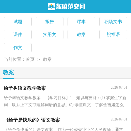
试题
报告
课本
职场文书
课件
实用文
教案
祝福语
作文
>
当前位置：
首页
教案
教案
2026-07-01
给予树语文教学教案
给予树语文教学教案 【学习目标】1、知识与技能：⑴ 掌握生字新
词，联系上下文或理解词语的意思。⑵ 读懂课文，了解金吉娅怎么
花出20万美元购买圣诞礼物的。⑶ 体会文章最后一...
2026-07-01
《给予是快乐的》语文教案
《给予是快乐的》语文教案 作为一位兢兢业业的人民教师，通常