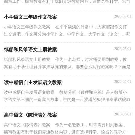
编写工作，编写教案有利于我们弄通教材内容，进而选择科学、恰当
的教学方法。那么应当如何写教案呢？下面是小编收集...
2026-05-01
小学语文三年级作文教案
小学语文三年级作文教案 在平平淡淡的日常中，大家都跟作文打
过交道吧，作文可分为小学作文、中学作文、大学作文（论文）。那
么问题来了，到底应如何写一篇优秀的作文呢？以下是小编...
2026-05-01
纸船和风筝语文上册教案
纸船和风筝语文上册教案 作为一名老师，时常需要用到教案，教
案有助于学生理解并掌握系统的知识。那要怎么写好教案呢？下面是
小编收集整理的纸船和风筝语文上册教案，供大家参考...
2026-05-01
读中感悟自主发展语文教案
读中感悟自主发展语文教案 教材分析《狐狸和乌鸦》是人教版小
学语文第三册的一篇寓言故事，讲的是一只狡猾的狐狸用奉承话骗取
乌鸦一片肉的故事。其中课文第四至第八段讲狐...
2026-05-01
高中语文《陈情表》教案
高中语文《陈情表》教案 作为一名教职工，时常需要用到教案，
编写教案有利于我们弄通教材内容，进而选择科学、恰当的教学方