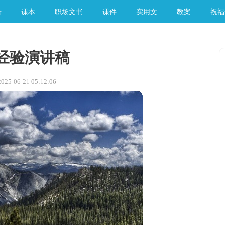
告
课本
职场文书
课件
实用文
教案
祝福
经验演讲稿
5-06-21 05:12:06