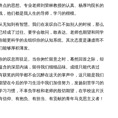
终点的思想。专业老师刘荣林教授的认真、杨厚均院长的
浅，他们都是我人生的导师，学习的楷模。
从无知到有智慧。我们在哀叹自己不如别人的时候，那么
已经成了过往。要学会敢问，敢表达。老师也期望和同学
你能更科学的去组织你的认知系统。其次态度是谦虚而不
们能够厚积薄发。
你的叹息而驻足。当你匆忙留意之时，蓦然回首之际，却
蕴含的深层内涵，留待我们细细品味。成绩只能代表过
有获奖的同学都不会沉醉在这天的掌声中，这只能是我们
期望在今后的学习生活中我们加倍努力，发扬刻苦学习的
学习习惯，不辜负学校和老师的殷切期望，在学校这片沃
有信仰、有抱负、有担当、有贡献的青年马克思主义者！