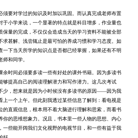
必须要对学过的知识及时加以巩固。而认真完成老师布置
对于小学来说，一个显著的特点就是科目增多，作业量也
质保量的完成，不仅仅会造成当天的学习资料不能被全部
不求甚解、浅尝辄止是最可怕的养成习惯和学习态度。如
查一下当天所学的知识点是否都已经掌握，如果还有不明
老师和同学。
课余时间必须要多读一些有好处的课外书籍。因为多读书
能够提高自己的阅读理解潜力和写作潜力。这几次考试
不少，想来就是因为小时候没有多读书的原因——因为我
看上一个上午。但此刻我透过某些信息了解到：看电视是
位的直观信息，根本用不着大脑进行理解和思索，而看书
养你的思维想象力。况且，书本里一些人物的思想、内心
，一些能开阔我们文化视野的电视节目，和一些有益于我
的好。