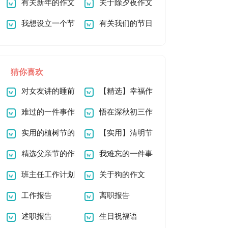
1000字合集8篇
有关新年的作文
篇
900字六篇
关于除夕夜作文
1000字4篇
我想设立一个节
900字3篇
有关我们的节日
日爱鸟节作文
春节作文400字四篇
猜你喜欢
对女友讲的睡前
【精选】幸福作
小故事
难过的一件事作
文900字4篇
悟在深秋初三作
文15篇
实用的植树节的
文
【实用】清明节
作文800字9篇
精选父亲节的作
的作文300字合集九
我难忘的一件事
文800字锦集9篇
班主任工作计划
篇
作文集合15篇
关于狗的作文
通用15篇
工作报告
离职报告
述职报告
生日祝福语