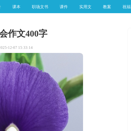
告
课本
职场文书
课件
实用文
教案
祝福
会作文400字
5-12-07 15:33:14