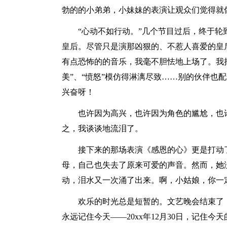
勃的的小弟弟，小妹妹的表演让观众们觉得就
“心动不如行动。”几个节目过后，终于
皇后。尽管只是演那凶狠的、不惹人喜爱的皇
有点恐怖的的音乐，我毫不胆怯地上场了。我把
美”、“愤怒”模仿得淋漓尽致……别的伙伴也
兴奋呀！
也许因为高兴，也许因为角色的尴尬，也
之，我谈谈地流泪了。
接下来的那场表演《感恩的心》更是打动
母，自己也失去了原来可爱的声音。然而，她
动，泪水又一次涌了出来。啊，小姑娘，你一
欢乐的时光总是短暂的。文艺晚会结束了
永远记住今天——20xx年12月30日，记住今