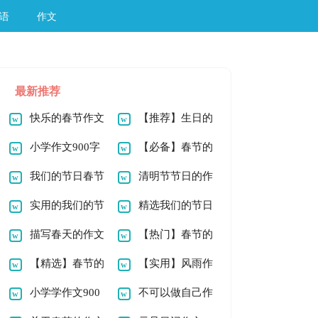
语
作文
最新推荐
快乐的春节作文
【推荐】生日的
900字7篇
小学作文900字
作文900字十篇
【必备】春节的
10篇
我们的节日春节
作文900字3篇
清明节节日的作
作文800字（精选10
实用的我们的节
文
精选我们的节日
篇）
日春节作文600字汇
描写春天的作文
春节作文400字4篇
【热门】春节的
总十篇
900字四篇
【精选】春节的
作文900字六篇
【实用】风雨作
作文100字7篇
小学学作文900
文900字合集6篇
不可以做自己作