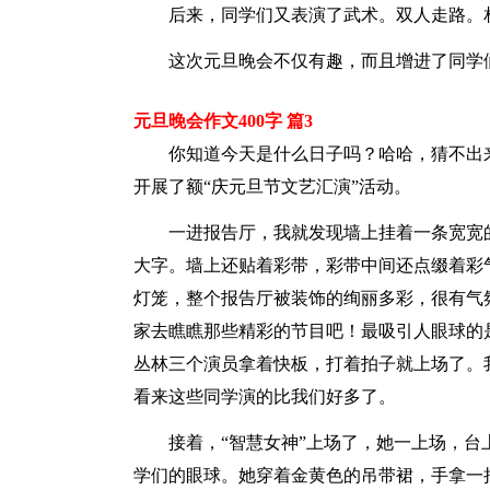
后来，同学们又表演了武术。双人走路。
这次元旦晚会不仅有趣，而且增进了同学
元旦晚会作文400字 篇3
你知道今天是什么日子吗？哈哈，猜不出来
开展了额“庆元旦节文艺汇演”活动。
一进报告厅，我就发现墙上挂着一条宽宽
大字。墙上还贴着彩带，彩带中间还点缀着彩
灯笼，整个报告厅被装饰的绚丽多彩，很有气
家去瞧瞧那些精彩的节目吧！最吸引人眼球的
丛林三个演员拿着快板，打着拍子就上场了。
看来这些同学演的比我们好多了。
接着，“智慧女神”上场了，她一上场，
学们的眼球。她穿着金黄色的吊带裙，手拿一