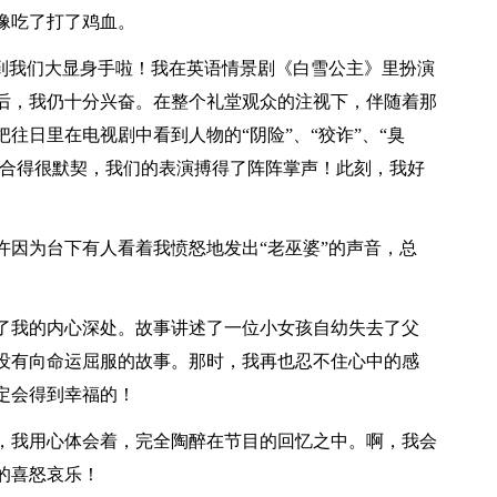
像吃了打了鸡血。
轮到我们大显身手啦！我在英语情景剧《白雪公主》里扮演
后，我仍十分兴奋。在整个礼堂观众的注视下，伴随着那
往日里在电视剧中看到人物的“阴险”、“狡诈”、“臭
配合得很默契，我们的表演搏得了阵阵掌声！此刻，我好
许因为台下有人看着我愤怒地发出“老巫婆”的声音，总
了我的内心深处。故事讲述了一位小女孩自幼失去了父
没有向命运屈服的故事。那时，我再也忍不住心中的感
定会得到幸福的！
，我用心体会着，完全陶醉在节目的回忆之中。啊，我会
天的喜怒哀乐！