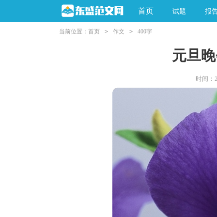
首页
试题
报
当前位置：
首页
>
作文
>
400字
元旦晚
时间：202