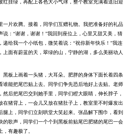
披红挂绿，再配上各色大小气球，整个教室充满着送旧迎
里一片欢腾。接着，同学们互赠礼物。我把准备好的礼品
声说：“谢谢，谢谢！”我回到座位上，心里又甜又美，猜
，递给我一个小纸包，微笑着说：“祝你新年快乐！”我连
，上面有蔚蓝的天，翠绿的山，宁静的湖，多么美丽动人
。黑板上画着一头猪，大耳朵。肥胖的身体下面长着四条
看谁能把尾巴贴上去。同学们争先恐后地好上去贴。老师
，然后把尾巴交到她手里，同学们瞪大眼睛，伸长脖子，
放在猪背上，一会儿又放在猪肚子上，教室里不时爆发出
后腿上，同学们立刻哄堂大笑起来。张晶解下围巾，看到
快的歌声，同学们一个个到黑板前贴尾巴肥猪的尾巴一会
上，有趣极了。