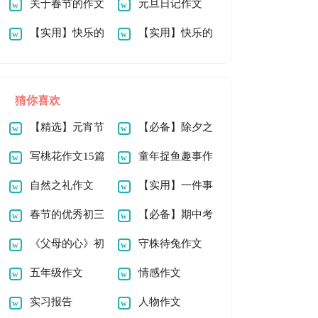
字锦集5篇
关于春节的作文
文900字
元旦日记作文
900字合集8篇
【实用】快乐的
100字（精选7篇）
【实用】快乐的
春节作文500字4篇
春节作文100字7篇
猜你喜欢
【精选】元宵节
【必备】除夕之
的作文900字五篇
写桃花作文15篇
夜作文600字七篇
童年捉鱼趣事作
自然之礼作文
文
【实用】一件事
春节的优秀初三
的作文300字合集六
【必备】期中考
作文600字合集6篇
《父母的心》初
篇
的作文300字锦集7
守株待兔作文
中语文教案
五年级作文
篇
情感作文
实习报告
人物作文