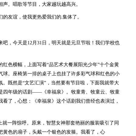
相声。唱歌等节目，大家越玩越高兴。
们的友谊，使我更热爱我们的.集体了。
吧，今天是12月31日，明天就是元旦节啦！我们学校也
的红色横幅，上面写着“品艺术大餐展阳光少年”十个金黄
气球。座椅第一排的桌子上也挂了许多彩气球和红色的小
氛。既然是“文艺汇演”，当然要有节目啦，下面我就带大
是四年级的话剧——《幸福泉》。牧童青、牧童云、牧童
我看了，心想：《幸福泉》这个话剧我们曾经也表演过，
台上就一阵惊呼。原来，智慧女神那套艳丽的服装吸引了同
把黄色的扇子，头戴一个银色的发箍。我看了，心