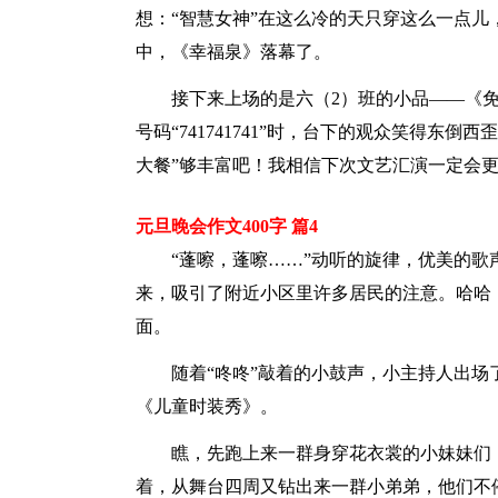
想：“智慧女神”在这么冷的天只穿这么一点
中，《幸福泉》落幕了。
接下来上场的是六（2）班的小品——《
号码“741741741”时，台下的观众笑得东
大餐”够丰富吧！我相信下次文艺汇演一定会
元旦晚会作文400字 篇4
“蓬嚓，蓬嚓……”动听的旋律，优美的
来，吸引了附近小区里许多居民的注意。哈哈
面。
随着“咚咚”敲着的小鼓声，小主持人出
《儿童时装秀》。
瞧，先跑上来一群身穿花衣裳的小妹妹们
着，从舞台四周又钻出来一群小弟弟，他们不