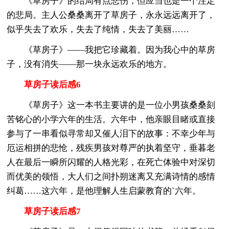
《草房子》的结局有点悲伤，但应当也是一个注定
的悲局。主人公桑桑离开了草房子，永永远远离开了，
似乎失去了欢乐，失去了纯情，失去了美丽……
《草房子》——我把它珍藏着。因为我心中的草房
子，没有消失——那一块永远欢乐的地方。
草房子读后感6
《草房子》这一本书主要讲的是一位小男孩桑桑刻
苦铭心的小学六年的生活。六年中，他亲眼目睹或直接
参与了一串看似寻常却又催人泪下的故事：不幸少年与
厄运相拼的悲怆，残疾男孩对尊严的执着坚守，垂暮老
人在最后一瞬所闪耀的人格光彩，在死亡体验中对深切
而优美的领悟，大人们之间扑朔迷离又充满诗情的感情
纠葛……这六年，是他理解人生启蒙教育的`六年。
草房子读后感7