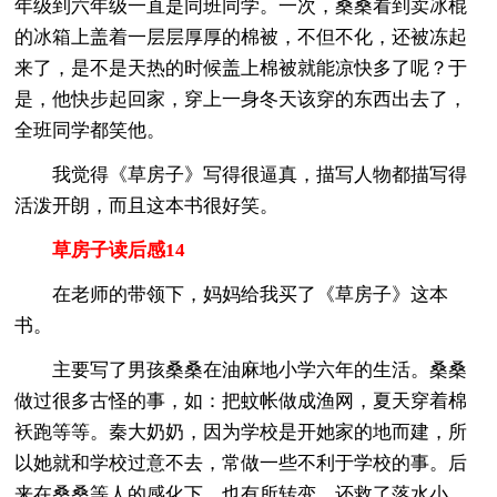
年级到六年级一直是同班同学。一次，桑桑看到卖冰棍
的冰箱上盖着一层层厚厚的棉被，不但不化，还被冻起
来了，是不是天热的时候盖上棉被就能凉快多了呢？于
是，他快步起回家，穿上一身冬天该穿的东西出去了，
全班同学都笑他。
我觉得《草房子》写得很逼真，描写人物都描写得
活泼开朗，而且这本书很好笑。
草房子读后感14
在老师的带领下，妈妈给我买了《草房子》这本
书。
主要写了男孩桑桑在油麻地小学六年的生活。桑桑
做过很多古怪的事，如：把蚊帐做成渔网，夏天穿着棉
袄跑等等。秦大奶奶，因为学校是开她家的地而建，所
以她就和学校过意不去，常做一些不利于学校的事。后
来在桑桑等人的感化下，也有所转变。还救了落水小