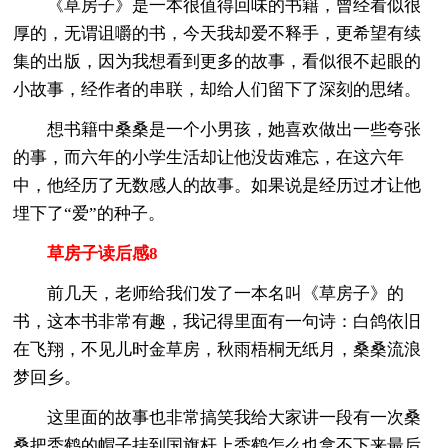
《草房子》是一本很值得回味的书籍，曾经看似很
厚的，无谓诅嚼的书，今天我却爱不释手，更希望有续
集的出版，因为我想看到更多的故事，看似很不起眼的
小故事，经作者的串联，却给人们留下了深刻的思绪。
想书籍中桑桑是一个小男孩，她喜欢做出一些夸张
的事，而六年的小学生活却让他没齿难忘，在这六年
中，他经历了无数感人的故事。如果说是经历过才让他
埋下了“爱”的种子。
草房子读后感8
前几天，老师给我们发了一本名叫《草房子》的
书，这本书非常有趣，我记得里面有一句诗：白鸽依旧
在飞翔，不见儿时金草房，秋雨梧桐无纸月，桑桑流浪
梦回乡。
这里面的故事也非常搞笑我给大家讲一段有一次桑
桑把秃鹤的帽子挂到国旗杆上秃鹤怎么也拿不下来最后