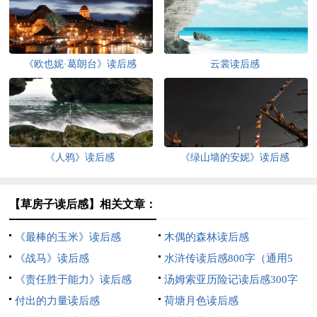
《欧也妮·葛朗台》读后感
云裳读后感
《人鸦》读后感
《绿山墙的安妮》读后感
【草房子读后感】相关文章：
《最棒的玉米》读后感
木偶的森林读后感
《战马》读后感
水浒传读后感800字（通用5
《责任胜于能力》读后感
篇）
汤姆索亚历险记读后感300字
付出的力量读后感
（精选6篇）
荷塘月色读后感