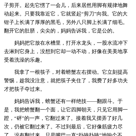
子剪开。起先它愣了一会儿，后来居然用脚有规律地舞
动起来。只要我靠近它，它就竖起“剪刀”向我。它的大
钳子上长满了厚厚的黑毛，另外八只脚上长满了细毛。
翻开它的肚脐，尖尖的，妈妈告诉我，它是公的。
妈妈把它放在水槽里，打开水龙头，一股水流冲下
去淋到它身上，没想到它却一动不动，好像在美美地享
受着洗澡的乐趣。
我拿了一根筷子，对着螃蟹左右摆动。它立刻提高
警惕，趁我没注意，就把筷子夹住了，我费了好多功夫
才把筷子夺过来。
妈妈告诉我，螃蟹还有一样绝技——翻跟斗。于
是，我把螃蟹翻一个面，让它四脚朝天，只见它用脚一
蹬，“砰”的一声，它翻过来了。接着我又摆弄了好几
次，仍被它翻过来了。不过到最后，它好像筋疲力尽
了，没有翻过来，只是嘴巴一直“扑哧扑哧”地响个不