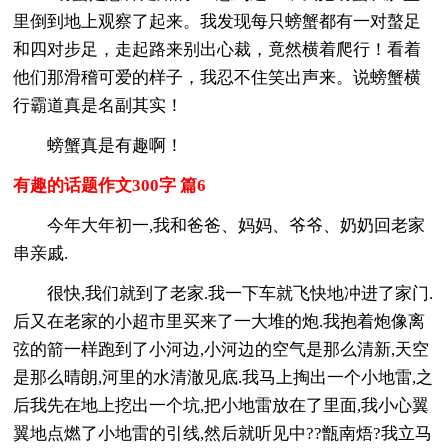
里倒到地上观察了起来。我发现每只螃蟹都有一对螯足
和四对步足，走起路来别出心裁，竟然横着爬行！看着
他们那滑稽可爱的样子，我忍不住笑出声来。说螃蟹横
行霸道真是名副其实！
螃蟹真是有趣啊！
有趣的话题作文300字 篇6
今年大年初一,我和爸爸、妈妈、爷爷、奶奶回老家
串亲戚.
很快,我们就到了老家.我一下车就飞快地冲进了家门.
后又在老家的小超市里买来了一大堆的炮.我抱着炮像离
弦的箭一样跑到了小河边,小河边的空气是那么清新,天空
是那么晴朗,河里的水清澈见底.我马上掏出一个小地雷,之
后我先在地上挖出一个坑,把小地雷放在了里面,我小心翼
翼地点燃了小地雷的引线,然后就听见中??甑南焐?我立马