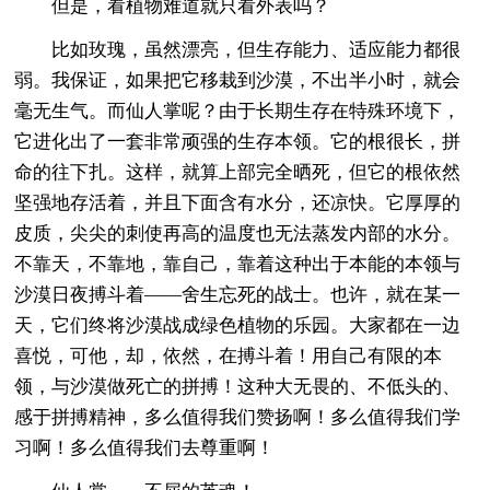
但是，看植物难道就只看外表吗？
比如玫瑰，虽然漂亮，但生存能力、适应能力都很
弱。我保证，如果把它移栽到沙漠，不出半小时，就会
毫无生气。而仙人掌呢？由于长期生存在特殊环境下，
它进化出了一套非常顽强的生存本领。它的根很长，拼
命的往下扎。这样，就算上部完全晒死，但它的根依然
坚强地存活着，并且下面含有水分，还凉快。它厚厚的
皮质，尖尖的刺使再高的温度也无法蒸发内部的水分。
不靠天，不靠地，靠自己，靠着这种出于本能的本领与
沙漠日夜搏斗着——舍生忘死的战士。也许，就在某一
天，它们终将沙漠战成绿色植物的乐园。大家都在一边
喜悦，可他，却，依然，在搏斗着！用自己有限的本
领，与沙漠做死亡的拼搏！这种大无畏的、不低头的、
感于拼搏精神，多么值得我们赞扬啊！多么值得我们学
习啊！多么值得我们去尊重啊！