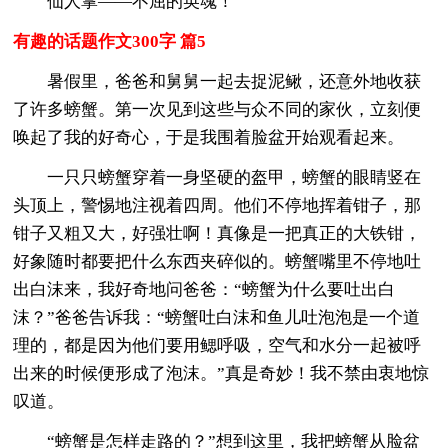
仙人掌——不屈的英魂！
有趣的话题作文300字 篇5
暑假里，爸爸和舅舅一起去捉泥鳅，还意外地收获
了许多螃蟹。第一次见到这些与众不同的家伙，立刻便
唤起了我的好奇心，于是我围着脸盆开始观看起来。
一只只螃蟹穿着一身坚硬的盔甲，螃蟹的眼睛竖在
头顶上，警惕地注视着四周。他们不停地挥着钳子，那
钳子又粗又大，好强壮啊！真像是一把真正的大铁钳，
好象随时都要把什么东西夹碎似的。螃蟹嘴里不停地吐
出白沫来，我好奇地问爸爸：“螃蟹为什么要吐出白
沫？”爸爸告诉我：“螃蟹吐白沫和鱼儿吐泡泡是一个道
理的，都是因为他们要用鳃呼吸，空气和水分一起被呼
出来的时候便形成了泡沫。”真是奇妙！我不禁由衷地惊
叹道。
“螃蟹是怎样走路的？”想到这里，我把螃蟹从脸盆