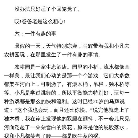
没办法只好睡了个回笼觉了。
哎!爸爸老是这么粗心!
六：一件有趣的事
暑假的一天，天气特别凉爽，马辉带着我和小凡去
农耕园玩，在那里发生了一件有趣的事情。
农耕园是一家生态酒店。园里的小桥，流水都像画
一样美，最让我们心动的是那一个个游戏，它们大多数
都架在河面上，可刺激了。有滚木桶，吊栏，独木桥等
等。小凡是学过跳舞的，所以平衡能力特别好，玩每一
种游戏都是那么的快和流利。这时已经20岁的马辉说
道：“这个我也会玩，而且还比你快。”说完他就走上了
独木桥，我在岸上发现他的双腿在颤抖，不一会儿只见
河面泛起了一朵朵雪白的浪花，原来是他的屁股落水，
我和小凡都笑弯了腰——都是吹牛惹的祸。