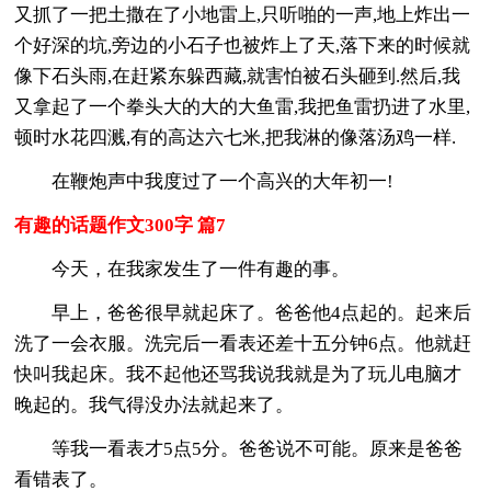
又抓了一把土撒在了小地雷上,只听啪的一声,地上炸出一
个好深的坑,旁边的小石子也被炸上了天,落下来的时候就
像下石头雨,在赶紧东躲西藏,就害怕被石头砸到.然后,我
又拿起了一个拳头大的大的大鱼雷,我把鱼雷扔进了水里,
顿时水花四溅,有的高达六七米,把我淋的像落汤鸡一样.
在鞭炮声中我度过了一个高兴的大年初一!
有趣的话题作文300字 篇7
今天，在我家发生了一件有趣的事。
早上，爸爸很早就起床了。爸爸他4点起的。起来后
洗了一会衣服。洗完后一看表还差十五分钟6点。他就赶
快叫我起床。我不起他还骂我说我就是为了玩儿电脑才
晚起的。我气得没办法就起来了。
等我一看表才5点5分。爸爸说不可能。原来是爸爸
看错表了。