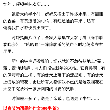
笑的，频频举杯欢庆……
饭后大约半小时，妈妈又搬出了许多水果，有甜甜
的香梨，有黄澄澄的柑橘，有红通通的苹果，还有……
馋得我口水都快流出来了。
时钟指向八点了，全家人聚集在大客厅看《春节联
欢晚会》，“哈哈哈”一阵阵欢乐的笑声不时地荡漾在客
厅里。
新年的钟声还没敲响，烟花就迫不急待从地上“轰，
轰，轰”地腾起，向人们报告新年的来临。它真美啊，有
的像弯弯的垂柳，有的像天上落下的流星雨，有的像天
上绽放的锦花，更让所有人都惊叹不已的是这发烟花在
天空中绽放出一张张圆圆的可爱的笑脸。
时间差不多了，送走了亲戚，也送走了牛年……
以春节为话题的作文500字 篇5