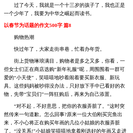
过了今天，我就是一个十三岁的孩子了，我也正是
一个少年了，我要为中华之崛起而读书。
以春节为话题的作文500字 篇8
购物热潮
快过年了，大家走街串巷，忙着办年货。
街上货物琳琅满目，购物者是多之又多，你看，一
些女士们正在商店选购“新年礼服”呢，周围围着一群可
爱的“小天使”，笑嘻嘻地吵着闹着要买新衣服、新玩
具。这些妈妈被吵得没办法，只好放下手中已看好的衣
物，先带“宝贝们”一阵狂购后，再来为自己添置。
“对不起，不好意思，把你的衣服弄脏了。”这时突
然传来一句道歉。怎么回事?原来一位大伯刚买完鱼出
来，不小心将正在购买年画的几位小姑娘的衣服弄脏
了。“没关系!”小姑娘笑嘻嘻地拿着刚选好的年画又走进