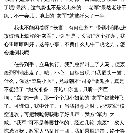
了呢!果然，这气势也不是装出来的，“老军”果然老辣干
练，不一会儿，地上的“灰军”就被歼灭了一半。
我也不能闲着呀!“长官，有何任务?”“带领小部队进
攻玻璃上攀登的“灰军”，快!”“是，长官!”这个好办，我
心里暗暗叫好，这等小事，不费什么九牛二虎之力，怎
会难倒我呢!
任务到手，立马执行。我到总部叫上了人马，便轰
轰烈烈地出发了。哦，小心，目标出现了!我眉头一皱，
什么，你这“菜鸟小兵”，竟敢朝本“司令”做鬼脸，真是
不想活了!“炮火准备，开炮!”你瞧，只听一声巨
响，“轰”的一声，那一个个胆小如鼠的“灰军”都被炸飞
了。可谁知，我中计了。正当我得意之时，那“灰军”横
空进攻，可把我呛得咳嗽了好几声，我方“军力”大
减。“我军”可不是善罢甘休的，经过几轮“炮轰”，敌人
惊恐万状，敌军人马乱作一团，我们乘胜追击，终于将