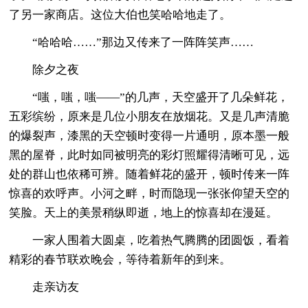
了另一家商店。这位大伯也笑哈哈地走了。
“哈哈哈……”那边又传来了一阵阵笑声……
除夕之夜
“嗤，嗤，嗤——”的几声，天空盛开了几朵鲜花，
五彩缤纷，原来是几位小朋友在放烟花。又是几声清脆
的爆裂声，漆黑的天空顿时变得一片通明，原本墨一般
黑的屋脊，此时如同被明亮的彩灯照耀得清晰可见，远
处的群山也依稀可辨。随着鲜花的盛开，顿时传来一阵
惊喜的欢呼声。小河之畔，时而隐现一张张仰望天空的
笑脸。天上的美景稍纵即逝，地上的惊喜却在漫延。
一家人围着大圆桌，吃着热气腾腾的团圆饭，看着
精彩的春节联欢晚会，等待着新年的到来。
走亲访友