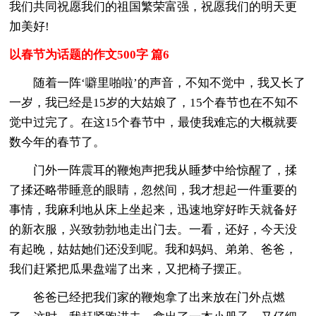
我们共同祝愿我们的祖国繁荣富强，祝愿我们的明天更
加美好!
以春节为话题的作文500字 篇6
随着一阵‘噼里啪啦’的声音，不知不觉中，我又长了
一岁，我已经是15岁的大姑娘了，15个春节也在不知不
觉中过完了。在这15个春节中，最使我难忘的大概就要
数今年的春节了。
门外一阵震耳的鞭炮声把我从睡梦中给惊醒了，揉
了揉还略带睡意的眼睛，忽然间，我才想起一件重要的
事情，我麻利地从床上坐起来，迅速地穿好昨天就备好
的新衣服，兴致勃勃地走出门去。一看，还好，今天没
有起晚，姑姑她们还没到呢。我和妈妈、弟弟、爸爸，
我们赶紧把瓜果盘端了出来，又把椅子摆正。
爸爸已经把我们家的鞭炮拿了出来放在门外点燃