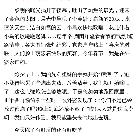
黎明的曙光揭开了夜幕，吐出了灿烂的晨光，迎来
了金色的太阳，晨光中呈现了个美妙：崭新的20xx，湛
蓝的天空，洁白如雪的云，小鸟欢快地歌唱，花儿伴着
小鸟的歌翩翩起舞……过年咯!周围洋溢着春节的气氛!道
路洁净，各大商铺张灯结彩，家家户户贴上了喜庆的对
联，人们脸上荡漾着快乐的笑容。今年春节，我是在外
婆家过的。
除夕早上，我的兄弟姐妹的手就开始“痒痒”了，迫
不及待地买了些炮出去放。放着放着，我们就开始嘀咕
了：这么点鞭炮怎么够放呢。于是急匆匆地跑回家里，
正准备再偷偷拿一些时，被外婆发现了：“你们不是已经
放过鞭炮了吗?晚上到底还放不放了!”哎!大人就是这么唠
叨，我们只好作罢。我只能垂头丧气地出去玩。
今天除了有好玩的还有好吃的。