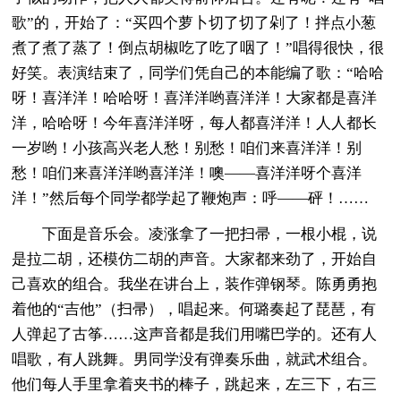
歌”的，开始了：“买四个萝卜切了切了剁了！拌点小葱
煮了煮了蒸了！倒点胡椒吃了吃了咽了！”唱得很快，很
好笑。表演结束了，同学们凭自己的本能编了歌：“哈哈
呀！喜洋洋！哈哈呀！喜洋洋哟喜洋洋！大家都是喜洋
洋，哈哈呀！今年喜洋洋呀，每人都喜洋洋！人人都长
一岁哟！小孩高兴老人愁！别愁！咱们来喜洋洋！别
愁！咱们来喜洋洋哟喜洋洋！噢——喜洋洋呀个喜洋
洋！”然后每个同学都学起了鞭炮声：呼——砰！……
下面是音乐会。凌涨拿了一把扫帚，一根小棍，说
是拉二胡，还模仿二胡的声音。大家都来劲了，开始自
己喜欢的组合。我坐在讲台上，装作弹钢琴。陈勇勇抱
着他的“吉他”（扫帚），唱起来。何璐奏起了琵琶，有
人弹起了古筝……这声音都是我们用嘴巴学的。还有人
唱歌，有人跳舞。男同学没有弹奏乐曲，就武术组合。
他们每人手里拿着夹书的棒子，跳起来，左三下，右三