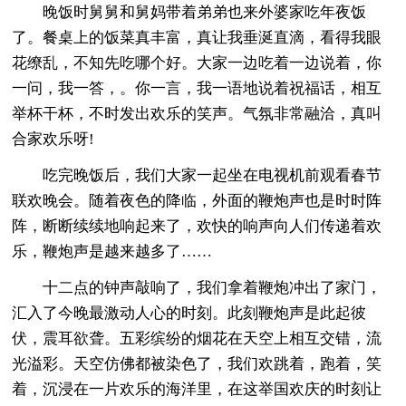
晚饭时舅舅和舅妈带着弟弟也来外婆家吃年夜饭
了。餐桌上的饭菜真丰富，真让我垂涎直滴，看得我眼
花缭乱，不知先吃哪个好。大家一边吃着一边说着，你
一问，我一答，。你一言，我一语地说着祝福话，相互
举杯干杯，不时发出欢乐的笑声。气氛非常融洽，真叫
合家欢乐呀!
吃完晚饭后，我们大家一起坐在电视机前观看春节
联欢晚会。随着夜色的降临，外面的鞭炮声也是时时阵
阵，断断续续地响起来了，欢快的响声向人们传递着欢
乐，鞭炮声是越来越多了……
十二点的钟声敲响了，我们拿着鞭炮冲出了家门，
汇入了今晚最激动人心的时刻。此刻鞭炮声是此起彼
伏，震耳欲聋。五彩缤纷的烟花在天空上相互交错，流
光溢彩。天空仿佛都被染色了，我们欢跳着，跑着，笑
着，沉浸在一片欢乐的海洋里，在这举国欢庆的时刻让