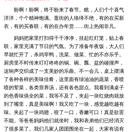
盼啊！盼啊，终于盼来了春节。瞧，人们个个喜气
洋洋，个个精神饱满。逛街的人络绎不绝，有的在买新
衣，有的买春联，有的在办年货……街上热闹非凡。
妈妈把家里打扫得干干净净，挂起红灯笼，贴上春
联，家里充满了节日的气氛。为了准备年夜饭，大人们
早就忙开了，杀鸡宰鸭，洗菜、做菜、忙的不亦乐乎。
厨房里不时传来叮叮咚咚的锅、碗、瓢、盆的碰撞声，
这响声交织成了一支美妙的乐曲。不一会儿，桌上摆满
了各种各样的美味佳肴，这里面有绿油油的蔬菜，香喷
喷的荤菜，各类营养汤，还有各色甜点。我看到满桌子
的色香味俱全的菜，我等不及了，夹起一块红烧肉就放
到了嘴里，真是美味啊！我又吃了一块，感觉越吃越有
味。夹起了一块鸡翅，咬了一口，香嫩可口！真是欲罢
不能。等爸爸妈妈他们就坐时，我和表弟他们已经消灭
了很多菜了。我们几家人团团围坐在一起，大家有说有