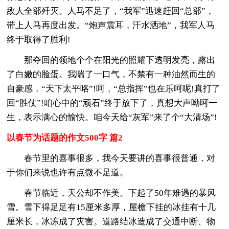
敌人全部歼灭。人马不足了，“我军”迅速赶回“总部”，
带上人马再度出发。“炮声震耳，汗水洒地”，我军人马
终于取得了胜利!
那夺回的领地个个在阳光的照耀下透明发亮，露出
了白嫩的脸蛋。我喘了一口气，不禁有一种油然而生的
自豪感，“天下太平咯”!呵，“总指挥”也在乐呵呢!真打了
回“胜仗”!咱心中的“顽石”终于放下了，真想大声呦呵一
生，表示满心的愉快。咱今天给“灰军”来了个“大清场”!
以春节为话题的作文500字 篇2
春节里的喜事很多，我今天要讲的喜事很普通，对
于你们来说也许有点微不足道。
春节临近，天公却不作美。下起了50年难遇的暴风
雪。雪下得足足有15厘米多厚，屋檐下挂的冰挂有十几
厘米长，冰冻成了灾害。道路结冰造成了交通中断、物