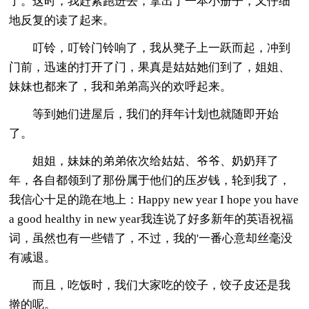
了。这时，我赶紧跑进去，拿出了一本小册子，又仔细
地反复的读了起来。
叮铃，叮铃门铃响了，我从凳子上一跃而起，冲到
门前，迅速的打开了门，果真是姑姑她们到了，姐姐、
妹妹也都来了，我和弟弟高兴的欢呼起来。
等到她们进屋后，我们的拜年计划也就随即开始
了。
姐姐，妹妹的弟弟依次给姑姑、爷爷、奶奶拜了
年，各自都领到了那份属于他们的压岁钱，轮到我了，
我信心十足的跪在地上：Happy new year I hope you have
a good healthy in new year我连说了好多新年的英语祝福
词，虽然也有一些错了，不过，我的'一番心意却丝毫没
有减退。
而且，吃饭时，我们大家吃的饺子，饺子皮还是我
擀的呢。