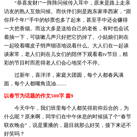
“恭喜发财!”一阵阵问候传入耳中，原来是路上走亲
访友的熟人互致问候。而伙伴们则是跑东家串西家，“跟
你拜个年!”手中的钞票也多了起来，甚至手中还会赚得
一大把香烟。而这大多是送给自己的老爸，有时也会试
着抽一下，可咳嗽几声只好把它扔掉了。小姑娘们则在
一起咬着嘴皮子悄声细语地说着什么。大人们在一起谈
谈家常，老人们则在儿女们的陪伴下观看着tv节目，精
彩的节目时而惹得老人们会心地笑个不停。
过新年，喜洋洋，家庭大团圆，每个人都春风满
面，每个人都嘴角流油……
以春节为话题的作文500字 篇9
今天中午，我们班里每个人都笑得前仰后合的，为
什么呢？原来啊，同学们在中午休息的时候搞了个“春节
联欢晚会”，说是重播的，题目就那么好笑，接下来还不
好笑吗？