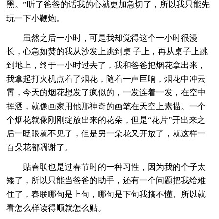
黑。”听了爸爸的话我的心就更加急切了，所以我只能先
玩一下小鞭炮。
虽然之后一小时，可是我却觉得这个一小时很漫
长，心急如焚的我从沙发上跳到桌 子上，再从桌子上跳
到地上，终于一小时过去了，我和爸爸把烟花拿出来，
我拿起打火机点着了烟花，随着一声巨响，烟花中冲云
霄，今天的烟花想发了疯似的，一发连着一发，在空中
挥洒，就像画家用他那神奇的画笔在天空上素描。一个
个烟花就像刚刚绽放出来的花朵，但是“花片”开出来之
后一眨眼就不见了，但是另一朵花又开放了，就这样一
百朵花都凋谢了。
贴春联也是过春节时的一种习性，因为我的个子太
矮了，所以只能当爸爸的助手，还有一个问题把我给难
住了，春联哪句是上句，哪句是下句我搞不懂。所以就
看怎么样读得顺就怎么贴。