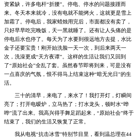
资紧缺，许多电杆“折腰”。停电、停水的问题接踵而
来。冬天本来就冷，没有电就不能烤火，这就更是雪上
加霜了。停电后，我家蜡烛用完后，市面都没有卖了，
只好早早吃完晚饭，天一黑就睡了。还有让人头痛的是
停电后水也停了。每天为了水要到很远地方去提，水比
金子还要宝贵！刚开始洗脸一天一次，到后来两天一
次，洗澡更成“天方夜谭”。这样的生活让我们又回到
了“原始社会”全乱了套。虽然春节即将到来，可是没有
一点喜庆的气氛，恨不得马上结束这种“暗无光日”的生
活。
三十的清早，来电了，来水了！我打开灯，灯瞬间
亮了；打开电暧炉，立马热了；打水龙头，顿时水“哗
哗”流了出来。我高兴得手舞足蹈起来，“原始社会”终于
结束了，我们的生活又恢复了正常。
我从电视“抗击冰雪”特别节目里，看到温总理在44