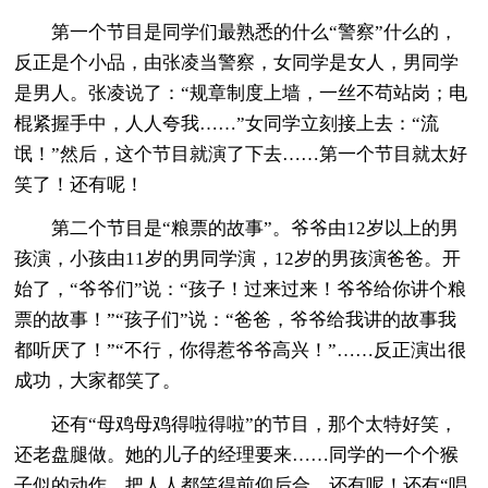
第一个节目是同学们最熟悉的什么“警察”什么的，
反正是个小品，由张凌当警察，女同学是女人，男同学
是男人。张凌说了：“规章制度上墙，一丝不苟站岗；电
棍紧握手中，人人夸我……”女同学立刻接上去：“流
氓！”然后，这个节目就演了下去……第一个节目就太好
笑了！还有呢！
第二个节目是“粮票的故事”。爷爷由12岁以上的男
孩演，小孩由11岁的男同学演，12岁的男孩演爸爸。开
始了，“爷爷们”说：“孩子！过来过来！爷爷给你讲个粮
票的故事！”“孩子们”说：“爸爸，爷爷给我讲的故事我
都听厌了！”“不行，你得惹爷爷高兴！”……反正演出很
成功，大家都笑了。
还有“母鸡母鸡得啦得啦”的节目，那个太特好笑，
还老盘腿做。她的儿子的经理要来……同学的一个个猴
子似的动作，把人人都笑得前仰后合。还有呢！还有“唱