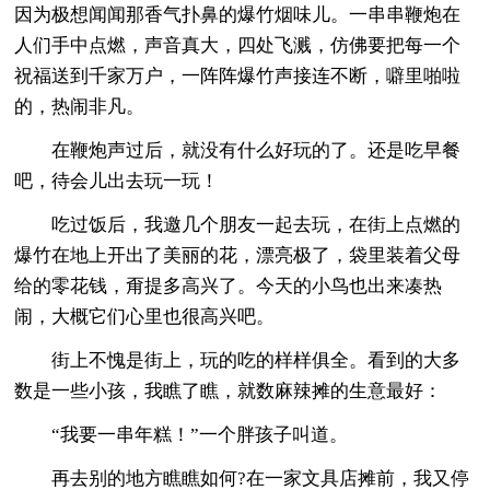
因为极想闻闻那香气扑鼻的爆竹烟味儿。一串串鞭炮在
人们手中点燃，声音真大，四处飞溅，仿佛要把每一个
祝福送到千家万户，一阵阵爆竹声接连不断，噼里啪啦
的，热闹非凡。
在鞭炮声过后，就没有什么好玩的了。还是吃早餐
吧，待会儿出去玩一玩！
吃过饭后，我邀几个朋友一起去玩，在街上点燃的
爆竹在地上开出了美丽的花，漂亮极了，袋里装着父母
给的零花钱，甭提多高兴了。今天的小鸟也出来凑热
闹，大概它们心里也很高兴吧。
街上不愧是街上，玩的吃的样样俱全。看到的大多
数是一些小孩，我瞧了瞧，就数麻辣摊的生意最好：
“我要一串年糕！”一个胖孩子叫道。
再去别的地方瞧瞧如何?在一家文具店摊前，我又停