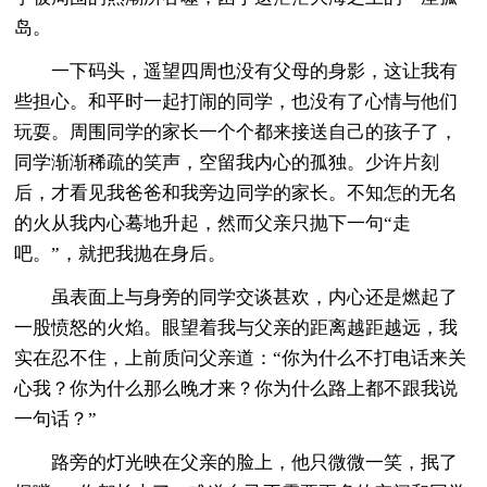
岛。
一下码头，遥望四周也没有父母的身影，这让我有
些担心。和平时一起打闹的同学，也没有了心情与他们
玩耍。周围同学的家长一个个都来接送自己的孩子了，
同学渐渐稀疏的笑声，空留我内心的孤独。少许片刻
后，才看见我爸爸和我旁边同学的家长。不知怎的无名
的火从我内心蓦地升起，然而父亲只抛下一句“走
吧。”，就把我抛在身后。
虽表面上与身旁的同学交谈甚欢，内心还是燃起了
一股愤怒的火焰。眼望着我与父亲的距离越距越远，我
实在忍不住，上前质问父亲道：“你为什么不打电话来关
心我？你为什么那么晚才来？你为什么路上都不跟我说
一句话？”
路旁的灯光映在父亲的脸上，他只微微一笑，抿了