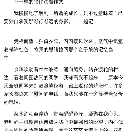
不一样的陪伴话题作文
我慢慢地了解到，所谓的成长，只不过意味着自己
要独自承受那渐行渐远的身影。——题记
凭栏而望，独倚夕阳。习习暖风吹来，空气中氤氲
着稍许红色，将我的思绪拉回那个金子般的记忆当
中……
余晖吹动着丝丝波涛，涌向船身。站在渡轮的栏
边，看着周围热闹的同学，我却高兴不起来——原本今
天全班同学来到鼓浪屿秋游，踏上返程的航班时，许多
家长都掷来了慰问的电话，而我只能在一旁等待着父母
的电话。
海水涌动至岸边，带着酽酽色泽，凝聚在我心头。
老师的手机铃声仿佛成为我心中最强烈的盼望，内心似
乎被周围的热潮所吞噬，困于这茫茫大海之上的一座孤