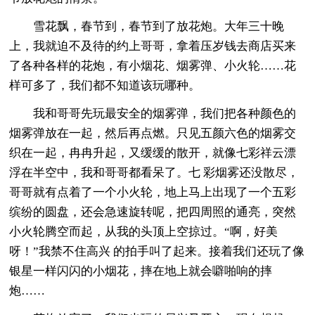
雪花飘，春节到，春节到了放花炮。大年三十晚
上，我就迫不及待的约上哥哥，拿着压岁钱去商店买来
了各种各样的花炮，有小烟花、烟雾弹、小火轮……花
样可多了，我们都不知道该玩哪种。
我和哥哥先玩最安全的烟雾弹，我们把各种颜色的
烟雾弹放在一起，然后再点燃。只见五颜六色的烟雾交
织在一起，冉冉升起，又缓缓的散开，就像七彩祥云漂
浮在半空中，我和哥哥都看呆了。七 彩烟雾还没散尽，
哥哥就有点着了一个小火轮，地上马上出现了一个五彩
缤纷的圆盘，还会急速旋转呢，把四周照的通亮，突然
小火轮腾空而起，从我的头顶上空掠过。“啊，好美
呀！”我禁不住高兴 的拍手叫了起来。接着我们还玩了像
银星一样闪闪的小烟花，摔在地上就会噼啪响的摔
炮……