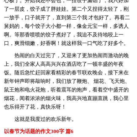
心极了。开始我还不会包，一捏饺子漏馅了，我只好加
了一层皮，饺子成了胖娃娃。第二个又捏得太轻了，刚
一放手，口子就开了，直到第三个我 才包好了。再看二
舅妈的，每个饺子大小都一样，像金元宝一样，多诱人
啊。等那香喷喷的饺子煮好了，我迫不及待地咬上一
口，爽滑细嫩，好香啊！就这样我一口气吃了好多个。
热闹的白天过完了，又迎来了更加热闹而激动的晚
上，我们全家人高高兴兴在酒店吃了一顿丰盛的年夜
饭。随后急忙赶回家看精彩的春节联欢晚会，接下来在
新年钟声即将敲响时，我们放了鞭炮、 烟花、飞天炮、
鼠王炮和电火花炮，听着震耳的炮声，看着空中盛开的
烟花，闻着浓浓的烟火味，我高兴地直蹦直跳，我心里
也乐得开了花，真快乐呀！
这就是我度过的欢乐新年。
以春节为话题的作文300字 篇6