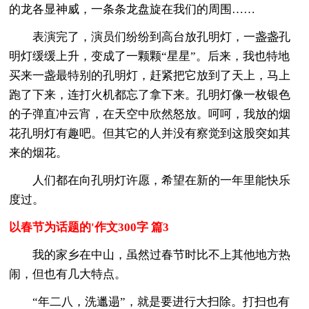
的龙各显神威，一条条龙盘旋在我们的周围……
表演完了，演员们纷纷到高台放孔明灯，一盏盏孔
明灯缓缓上升，变成了一颗颗“星星”。后来，我也特地
买来一盏最特别的孔明灯，赶紧把它放到了天上，马上
跑了下来，连打火机都忘了拿下来。孔明灯像一枚银色
的子弹直冲云宵，在天空中欣然怒放。呵呵，我放的烟
花孔明灯有趣吧。但其它的人并没有察觉到这股突如其
来的烟花。
人们都在向孔明灯许愿，希望在新的一年里能快乐
度过。
以春节为话题的'作文300字 篇3
我的家乡在中山，虽然过春节时比不上其他地方热
闹，但也有几大特点。
“年二八，洗邋遢”，就是要进行大扫除。打扫也有