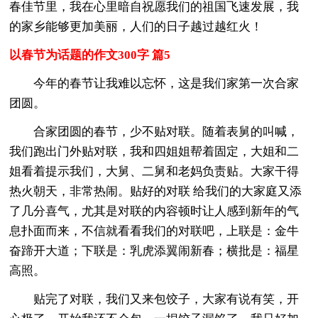
春佳节里，我在心里暗自祝愿我们的祖国飞速发展，我
的家乡能够更加美丽，人们的日子越过越红火！
以春节为话题的作文300字 篇5
今年的春节让我难以忘怀，这是我们家第一次合家
团圆。
合家团圆的春节，少不贴对联。随着表舅的叫喊，
我们跑出门外贴对联，我和四姐姐帮着固定，大姐和二
姐看着提示我们，大舅、二舅和老妈负责贴。大家干得
热火朝天，非常热闹。贴好的对联 给我们的大家庭又添
了几分喜气，尤其是对联的内容顿时让人感到新年的气
息扑面而来，不信就看看我们的对联吧，上联是：金牛
奋蹄开大道；下联是：乳虎添翼闹新春；横批是：福星
高照。
贴完了对联，我们又来包饺子，大家有说有笑，开