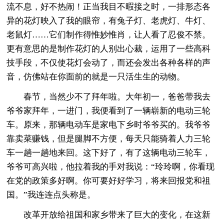
流不息，好不热闹！正当我目不暇接之时，一排形态各
异的花灯映入了我的眼帘，有兔子灯、老虎灯、牛灯、
老鼠灯……它们制作得惟妙惟肖，让人看了忍俊不禁。
更有意思的是制作花灯的人别出心裁，运用了一些高科
技手段，不仅使花灯会动了，而还会发出各种各样的声
音，仿佛站在你面前的就是一只活生生的动物。
春节，当然少不了拜年啦。大年初一，爸爸带我去
爷爷家拜年，一进门，我便看到了一辆崭新的电动三轮
车。原来，那辆电动车是家电下乡时爷爷买的。我爷爷
靠卖菜赚钱，但是腿脚不方便，每天只能骑着人力三轮
车一趟一趟地来回。这下好了，有了这辆电动三轮车，
爷爷可高兴啦，他拉着我的手对我说：“玲玲啊，你看现
在党的政策多好啊。你可要好好学习，将来回报党和祖
国。”我连连点头称是。
改革开放给祖国和家乡带来了巨大的变化，在这新