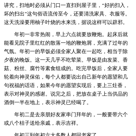
讲究，扫地时必须从门口一直扫到屋子里，“好的扫入，
坏的扫出”这句俗语流传至今，还要清洗家具、衣服等。
这天洗澡要用柚子叶烧的水来洗，据说这样可以辟邪。
年初一非常热闹，早上六点就要放鞭炮。起床后就
能看见院子里红红的散落一地的鞭炮屑，充满了过年的
气氛。年初一的早饭必须全家人聚在一起吃，相当于除
夕夜的晚饭。这一天几乎不吃荤菜。早饭是由发菜、香
菇、粉丝、腐竹等素食组成的。吃完早饭后，全家人要
轮着向神灵保佑，每个人都要说出自己新年的愿望和几
句祝福的话语，如果今年的愿望实现后，要上三炷香，
表示对神灵的感谢。说完之后，把放在桌子上当供品的
酒倒一半在地上，表示神灵已经喝了。
年初二是去亲朋好友家串门拜年的，一般要带六个
或八个桔子送给亲戚，表示吉祥。
年初三到年初六大多数人都回老家了。