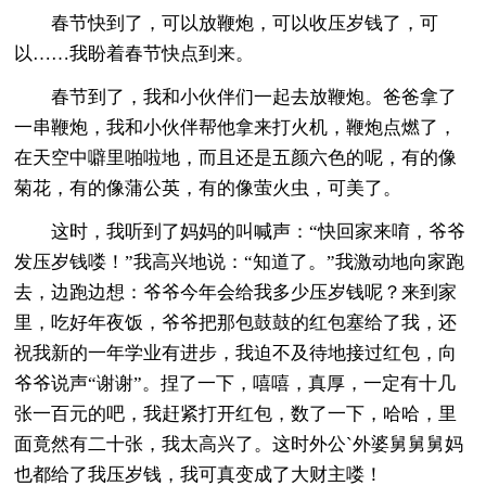
春节快到了，可以放鞭炮，可以收压岁钱了，可
以……我盼着春节快点到来。
春节到了，我和小伙伴们一起去放鞭炮。爸爸拿了
一串鞭炮，我和小伙伴帮他拿来打火机，鞭炮点燃了，
在天空中噼里啪啦地，而且还是五颜六色的呢，有的像
菊花，有的像蒲公英，有的像萤火虫，可美了。
这时，我听到了妈妈的叫喊声：“快回家来唷，爷爷
发压岁钱喽！”我高兴地说：“知道了。”我激动地向家跑
去，边跑边想：爷爷今年会给我多少压岁钱呢？来到家
里，吃好年夜饭，爷爷把那包鼓鼓的红包塞给了我，还
祝我新的一年学业有进步，我迫不及待地接过红包，向
爷爷说声“谢谢”。捏了一下，嘻嘻，真厚，一定有十几
张一百元的吧，我赶紧打开红包，数了一下，哈哈，里
面竟然有二十张，我太高兴了。这时外公`外婆舅舅舅妈
也都给了我压岁钱，我可真变成了大财主喽！