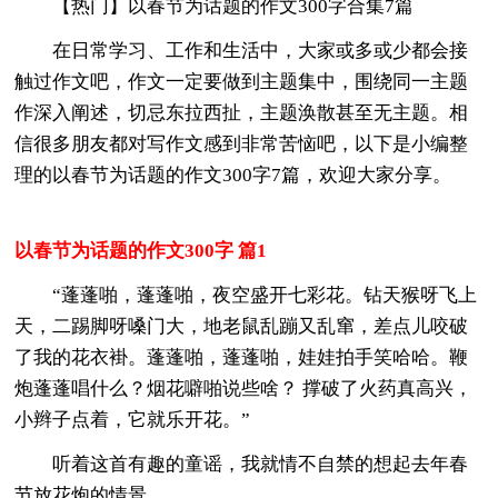
【热门】以春节为话题的作文300字合集7篇
在日常学习、工作和生活中，大家或多或少都会接
触过作文吧，作文一定要做到主题集中，围绕同一主题
作深入阐述，切忌东拉西扯，主题涣散甚至无主题。相
信很多朋友都对写作文感到非常苦恼吧，以下是小编整
理的以春节为话题的作文300字7篇，欢迎大家分享。
以春节为话题的作文300字 篇1
“蓬蓬啪，蓬蓬啪，夜空盛开七彩花。钻天猴呀飞上
天，二踢脚呀嗓门大，地老鼠乱蹦又乱窜，差点儿咬破
了我的花衣褂。蓬蓬啪，蓬蓬啪，娃娃拍手笑哈哈。鞭
炮蓬蓬唱什么？烟花噼啪说些啥？ 撑破了火药真高兴，
小辫子点着，它就乐开花。”
听着这首有趣的童谣，我就情不自禁的想起去年春
节放花炮的情景。