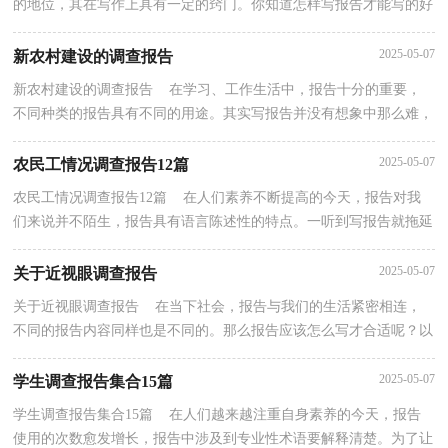
的地位，其在写作上具有一定的窍门。你知道怎样写报告才能写的好
吗？下面是小编精心整理的大学生社会实践调查报告...
2025-05-07
新农村建设的调查报告
新农村建设的调查报告 在学习、工作生活中，报告十分的重要，
不同种类的报告具有不同的用途。其实写报告并没有想象中那么难，
下面是小编为大家收集的新农村建设的调查报告，欢迎...
2025-05-07
农民工情况调查报告12篇
农民工情况调查报告12篇 在人们素养不断提高的今天，报告对我
们来说并不陌生，报告具有语言陈述性的特点。一听到写报告就拖延
症懒癌齐复发？以下是小编收集整理的农民工情况调...
2025-05-07
关于近视眼调查报告
关于近视眼调查报告 在当下社会，报告与我们的生活紧密相连，
不同的报告内容同样也是不同的。那么报告应该怎么写才合适呢？以
下是小编为大家收集的关于近视眼调查报告，供大家参...
2025-05-07
学生调查报告集合15篇
学生调查报告集合15篇 在人们越来越注重自身素养的今天，报告
使用的次数愈发增长，报告中涉及到专业性术语要解释清楚。为了让