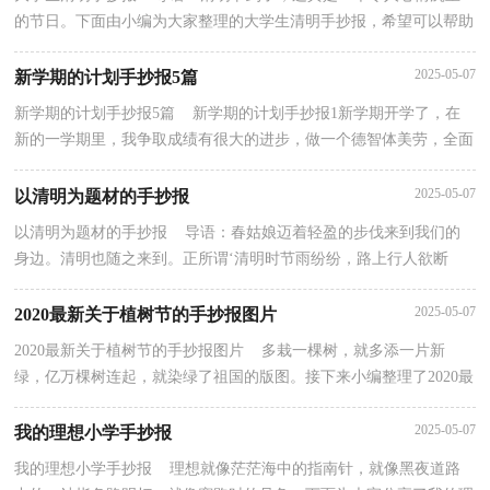
的节日。下面由小编为大家整理的大学生清明手抄报，希望可以帮助
到大家！大学生清明手抄报大全大学生清明作文一“清...
2025-05-07
新学期的计划手抄报5篇
新学期的计划手抄报5篇 新学期的计划手抄报1新学期开学了，在
新的一学期里，我争取成绩有很大的进步，做一个德智体美劳，全面
发展的好学生。在新学期，我要更加尊敬老师，关心同学。...
2025-05-07
以清明为题材的手抄报
以清明为题材的手抄报 导语：春姑娘迈着轻盈的步伐来到我们的
身边。清明也随之来到。正所谓‘清明时节雨纷纷，路上行人欲断
魂’这个与众不同的节日给这勃勃生机的春天增添了...
2025-05-07
2020最新关于植树节的手抄报图片
2020最新关于植树节的手抄报图片 多栽一棵树，就多添一片新
绿，亿万棵树连起，就染绿了祖国的版图。接下来小编整理了2020最
新关于植树节的手抄报图片，希望大家喜欢！1、村有千棵...
2025-05-07
我的理想小学手抄报
我的理想小学手抄报 理想就像茫茫海中的指南针，就像黑夜道路